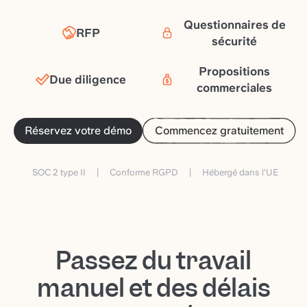
Questionnaires de
RFP
sécurité
Propositions
Due diligence
commerciales
Réservez votre démo
Commencez gratuitement
SOC 2 type II
|
Conforme RGPD
|
Hébergé dans l’UE
Passez du travail
manuel et des délais