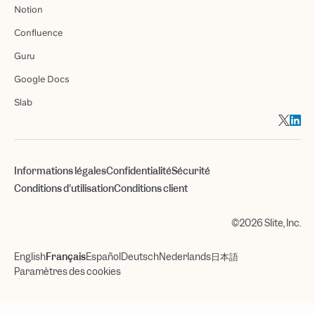
Notion
Confluence
Guru
Google Docs
Slab
Informations légales
Confidentialité
Sécurité
Conditions d'utilisation
Conditions client
©2026 Slite, Inc.
English
Français
Español
Deutsch
Nederlands
日本語
Paramètres des cookies