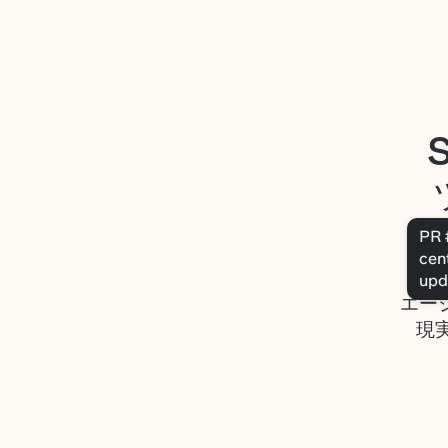
エージ
現