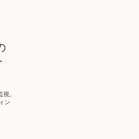
の
ト
を監視。
ィン