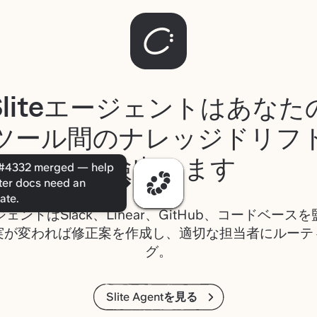
Sliteエージェントはあなた
ツール間のナレッジドリフ
を検出します
ェントはSlack、Linear、GitHub、コードベース
実が変われば修正案を作成し、適切な担当者にルーテ
グ。
Slite Agentを見る