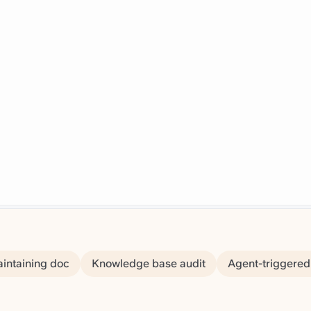
aintaining doc
Knowledge base audit
Agent-triggered