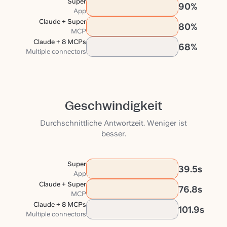
Super
90
%
App
Claude + Super
80
%
MCP
Claude + 8 MCPs
68
%
Multiple connectors
Geschwindigkeit
Durchschnittliche Antwortzeit. Weniger ist
besser.
Super
39.5
s
App
Claude + Super
76.8
s
MCP
Claude + 8 MCPs
101.9
s
Multiple connectors