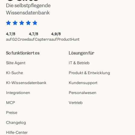
Die selbstpflegende
Wissensdatenbank
4,7/5
4,7/5
4,9/5
auf G2 Crowd
auf Capterra
auf ProductHunt
So funktioniert es
Lösungen für
Slite Agent
IT & Betrieb
KI-Suche
Produkt & Entwicklung
KI-Wissensdatenbank
Kundensupport
Integrationen
Personalwesen
MCP
Vertrieb
Preise
Changelog
Hilfe-Center