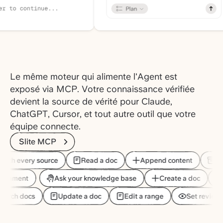
Le même moteur qui alimente l'Agent est
exposé via MCP. Votre connaissance vérifiée
devient la source de vérité pour Claude,
ChatGPT, Cursor, et tout autre outil que votre
équipe connecte.
Slite MCP
rch every source
Read a doc
Append content
Rem
a comment
Ask your knowledge base
Create a doc
arch docs
Update a doc
Edit a range
Set review s