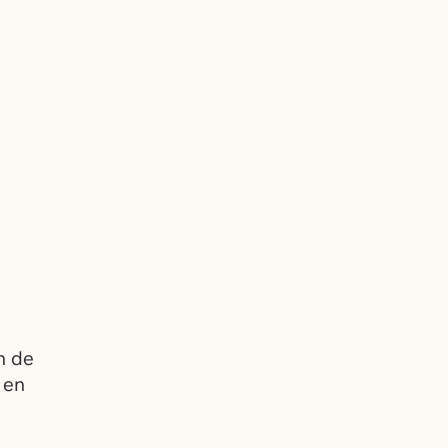
n de
 en