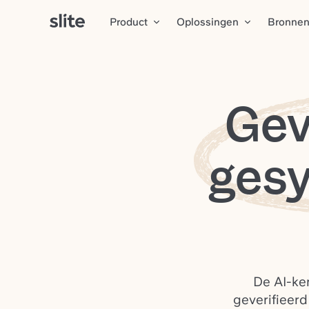
Product
Oplossingen
Bronne
Gev
ges
De AI-ken
geverifieerd