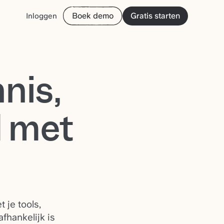
Boek demo
Gratis starten
Inloggen
nis,
 met
 je tools,
fhankelijk is