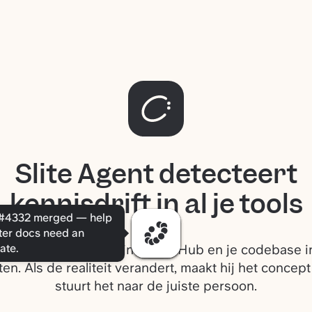
Slite Agent detecteert
kennisdrift in al je tools
#4332 merged — help
ter docs need an
ate.
Agent houdt Slack, Linear, GitHub en je codebase i
ten. Als de realiteit verandert, maakt hij het concept
stuurt het naar de juiste persoon.