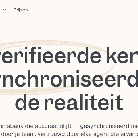
n
Prijzen
erifieerde
ken
ynchroniseerd
de realiteit
nisbank die accuraat blijft — gesynchroniseerd met
 door je team, vertrouwd door elke agent die ervan a