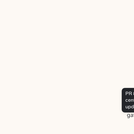
PR 
cen
upd
De 
ga