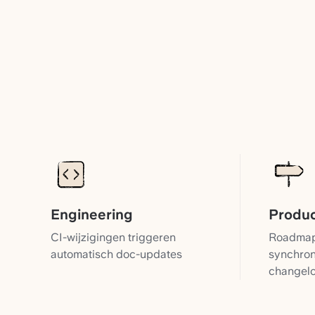
Engineering
Produ
CI-wijzigingen triggeren
Roadmap
automatisch doc-updates
synchron
changel