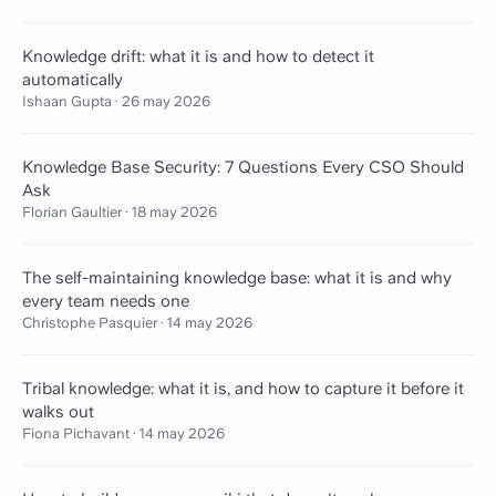
Knowledge drift: what it is and how to detect it
automatically
Ishaan Gupta
·
26 may 2026
Knowledge Base Security: 7 Questions Every CSO Should
Ask
Florian Gaultier
·
18 may 2026
The self-maintaining knowledge base: what it is and why
every team needs one
Christophe Pasquier
·
14 may 2026
Tribal knowledge: what it is, and how to capture it before it
walks out
Fiona Pichavant
·
14 may 2026